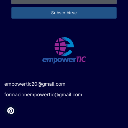
Subscribirse
empowertic20@gmail.com
formacionempowertic@gmail.com