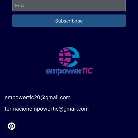
Subscribirse
empowertic20@gmail.com
formacionempowertic@gmail.com