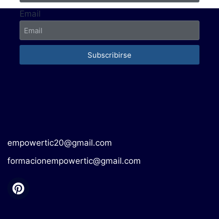
Email
Subscribirse
empowertic20@gmail.com
formacionempowertic@gmail.com