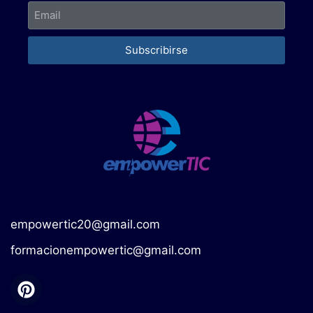
Subscribirse
empowertic20@gmail.com
formacionempowertic@gmail.com