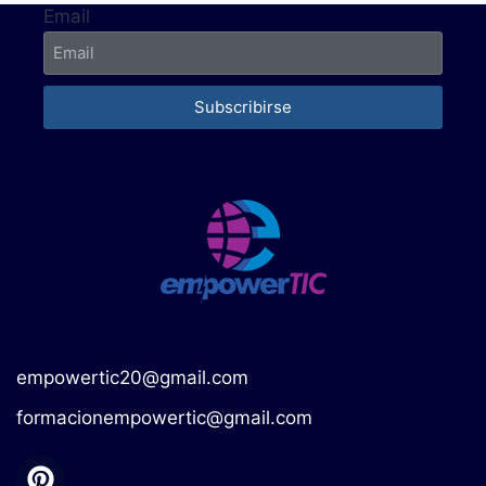
Email
Subscribirse
empowertic20@gmail.com
formacionempowertic@gmail.com