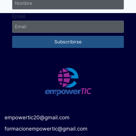
Email
Subscribirse
empowertic20@gmail.com
formacionempowertic@gmail.com