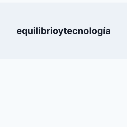
0
YouTube
equilibrioytecnología