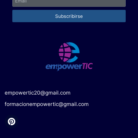
Subscribirse
empowertic20@gmail.com
formacionempowertic@gmail.com