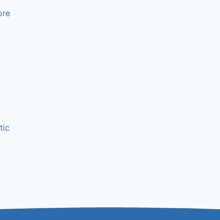
bre
tic