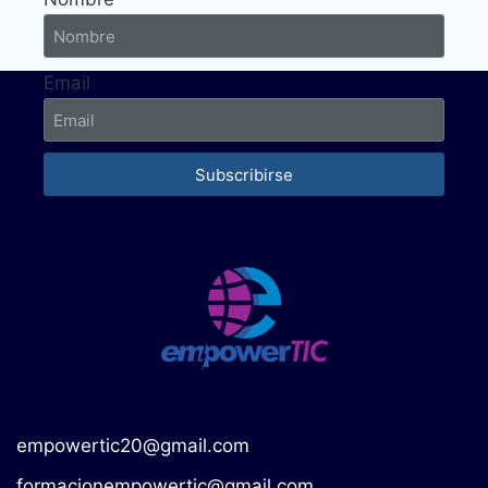
Email
Subscribirse
empowertic20@gmail.com
formacionempowertic@gmail.com