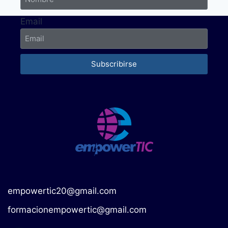
Email
Subscribirse
empowertic20@gmail.com
formacionempowertic@gmail.com