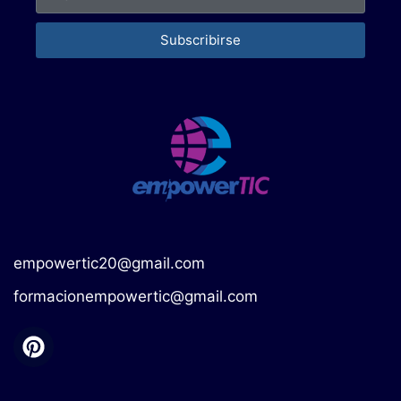
Subscribirse
empowertic20@gmail.com
formacionempowertic@gmail.com