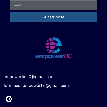
Subscribirse
empowertic20@gmail.com
formacionempowertic@gmail.com