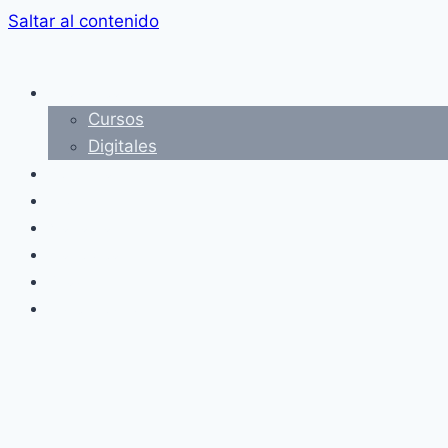
Saltar al contenido
Productos
Cursos
Digitales
Servicios
Campus
Nosotros
Contacto
Blog
Multimedia