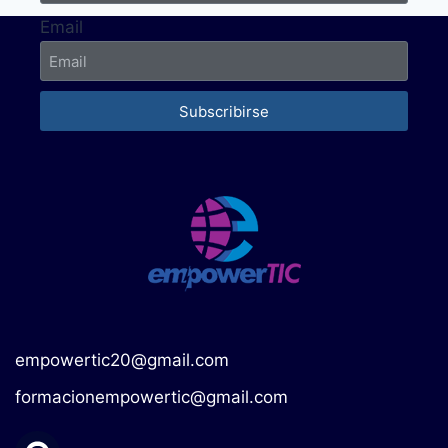
Email
Subscribirse
empowertic20@gmail.com
formacionempowertic@gmail.com