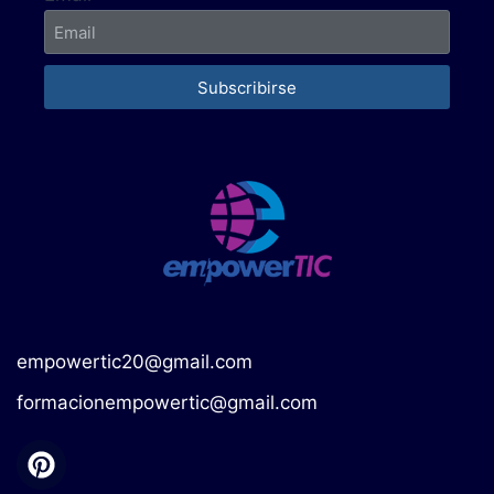
Subscribirse
empowertic20@gmail.com
formacionempowertic@gmail.com