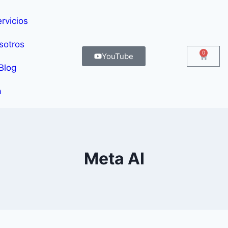
rvicios
sotros
0
YouTube
Blog
a
Meta AI