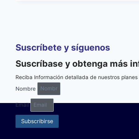
el
mundo
digital
Latinoamericano
Suscríbete y síguenos
Suscríbase y obtenga más i
Reciba Información detallada de nuestros planes 
Nombre
Email
Subscribirse