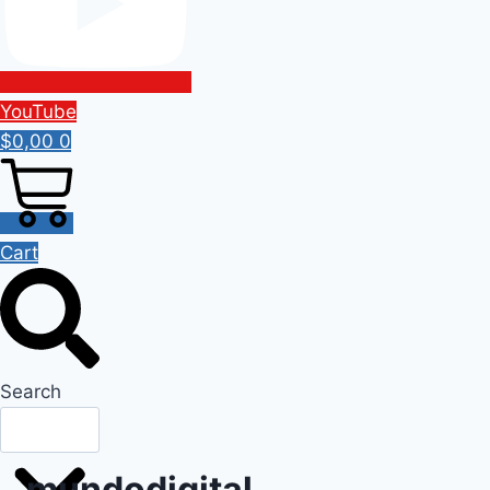
YouTube
$
0,00
0
Cart
Search
mundodigital