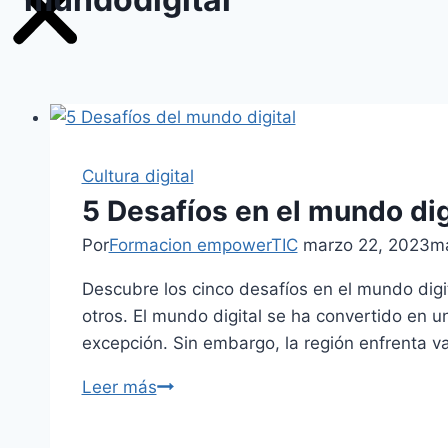
Cultura digital
5 Desafíos en el mundo di
Por
Formacion empowerTIC
marzo 22, 2023
ma
Descubre los cinco desafíos en el mundo digita
otros. El mundo digital se ha convertido en u
excepción. Sin embargo, la región enfrenta v
5
Leer más
Desafíos
en