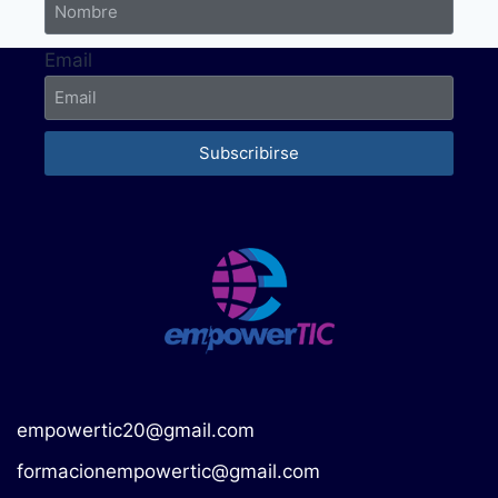
Email
Subscribirse
empowertic20@gmail.com
formacionempowertic@gmail.com