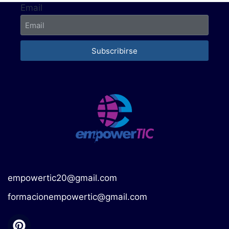
Email
Subscribirse
empowertic20@gmail.com
formacionempowertic@gmail.com