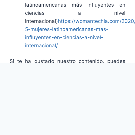
latinoamericanas más influyentes en
ciencias a nivel
internacional)
https://womantechla.com/2020/
5-mujeres-latinoamericanas-mas-
influyentes-en-ciencias-a-nivel-
internacional/
Si te ha gustado nuestro contenido, puedes
dejarnos tus comentarios y compartirlo.
ANTERIOR
SIGUIENTE
Día de la No Discriminación: derribar barreras desde nuestras acciones
Cinco habilidades blandas para el mundo laboral digital: conoce 5 tips para cultivarlas
Post Info :
Empoderamiento femenino