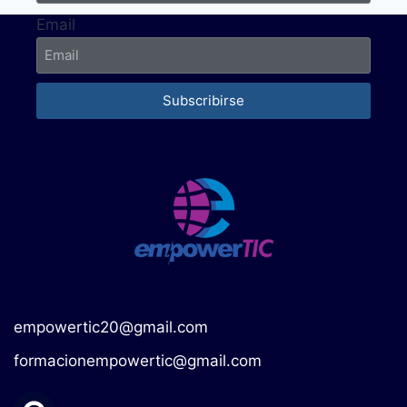
Email
Subscribirse
empowertic20@gmail.com
formacionempowertic@gmail.com