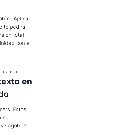
otón «Aplicar
 te pedirá
sión total
inidad con el
r exitoso
texto en
do
cers. Estos
n su
 se agote el