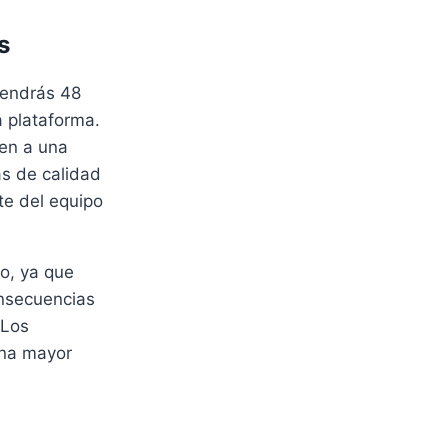
s
tendrás 48
a plataforma.
ten a una
as de calidad
te del equipo
o, ya que
onsecuencias
 Los
una mayor