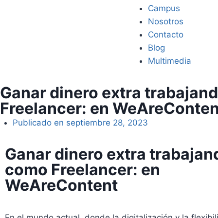
Campus
Nosotros
Contacto
Blog
Multimedia
Ganar dinero extra trabajan
Freelancer: en WeAreConten
Publicado en
septiembre 28, 2023
Ganar dinero extra trabajan
como Freelancer: en
WeAreContent
En el mundo actual, donde la digitalización y la flexibi