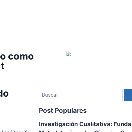
do como
t
do
Post Populares
Investigación Cualitativa: Fund
lidad laboral