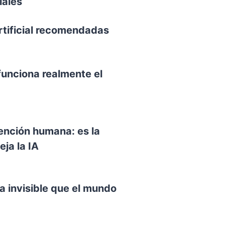
iales
rtificial recomendadas
funciona realmente el
vención humana: es la
ja la IA
a invisible que el mundo