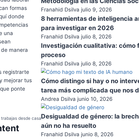
Metodología en las Ciencias Soc
can formas
Franahid Dsilva
julio 9, 2026
aquí donde
8 herramientas de inteligencia a
competencias
para investigar en 2026
e una
Franahid Dsilva
julio 8, 2026
sean
Investigación cualitativa: cómo 
l de manera
proceso
Franahid Dsilva
julio 8, 2026
 registrarte
Cómo distingo si hay o no inter
y mejorar tus
 que ponte
tarea más complicada que nos de
Andrea Dsilva
junio 10, 2026
Desigualdad de género: la brech
 trabajas desde casa
aún no ha resuelto
tent
Franahid Dsilva
junio 8, 2026