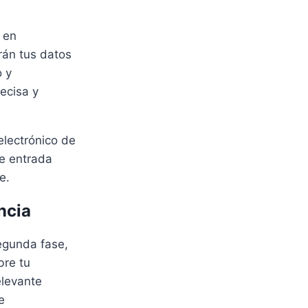
 en
irán tus datos
o y
ecisa y
electrónico de
de entrada
e.
ncia
segunda fase,
bre tu
elevante
e