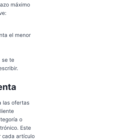
plazo máximo
ve:
enta el menor
 se te
scribir.
enta
 las ofertas
liente
ategoría o
trónico. Este
r cada artículo