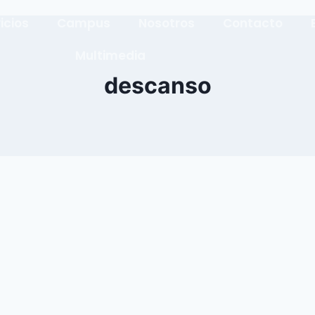
icios
Campus
Nosotros
Contacto
Multimedia
descanso