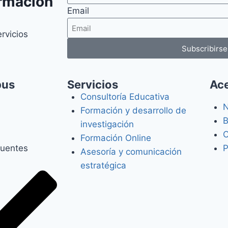
ormación
Email
ervicios
Subscribirse
pus
Servicios
Ace
Consultoría Educativa
N
Formación y desarrollo de
B
investigación
C
Formación Online
cuentes
P
Asesoría y comunicación
estratégica