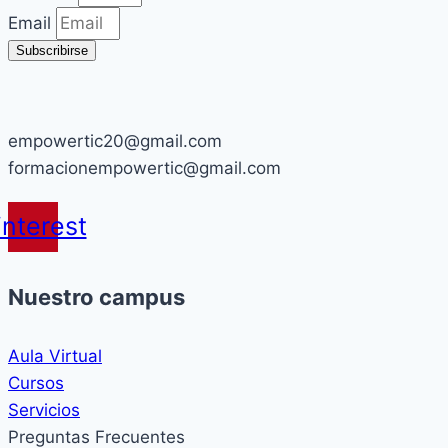
Email
Subscribirse
empowertic20@gmail.com
formacionempowertic@gmail.com
interest
Nuestro campus
Aula Virtual
Cursos
Servicios
Preguntas Frecuentes