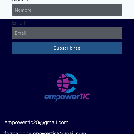
Email
Subscribirse
empowertic20@gmail.com
formacionempowertic@gmail.com