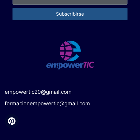
Subscribirse
empowertic20@gmail.com
formacionempowertic@gmail.com