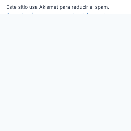
Este sitio usa Akismet para reducir el spam.
Aprende cómo se procesan los datos de tus
comentarios.
Post Populares
Investigación Cualitativa: Fundamentos,
Evolución y Metodología en las Ciencias
Sociales
Franahid Dsilva
julio 9, 2026
8 herramientas de inteligencia artificial
recomendadas para investigar en 2026
Franahid Dsilva
julio 8, 2026