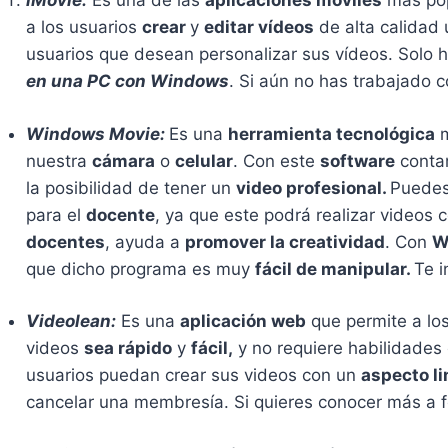
iMovie:
Es una de las
aplicaciones móviles
más pop
a los usuarios
crear
y
editar vídeos
de alta calidad 
usuarios que desean personalizar sus vídeos. Solo 
en una PC con Windows
. Si aún no has trabajado 
Windows Movie:
Es una
herramienta tecnológica
m
nuestra
cámara
o
celular
. Con este
software
conta
la posibilidad de tener un
video profesional.
Puedes
para el
docente
, ya que este podrá realizar videos c
docentes
, ayuda a
promover la creatividad
. Con
W
que dicho programa es muy
fácil de manipular.
Te i
Videolean:
Es una
aplicación web
que permite a los
videos
sea rápido
y
fácil,
y no requiere habilidades 
usuarios puedan crear sus videos con un
aspecto l
cancelar una membresía. Si quieres conocer más a 