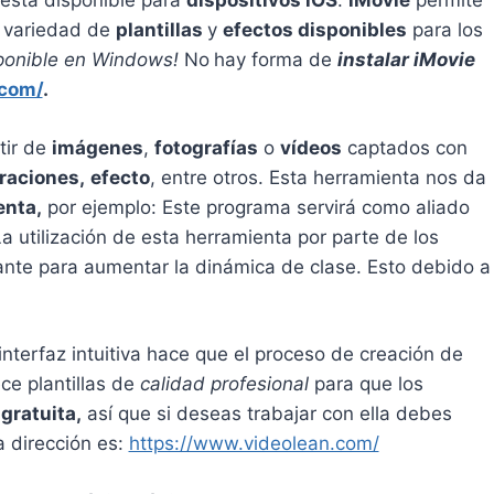
está disponible para
dispositivos iOS
.
iMovie
permite
 variedad de
plantillas
y
efectos disponibles
para los
sponible en Windows!
No
hay forma de
instalar iMovie
.com/
.
tir de
imágenes
,
fotografías
o
vídeos
captados con
raciones,
efecto
, entre otros. Esta herramienta nos da
enta,
por ejemplo: Este programa servirá como aliado
La utilización de esta herramienta por parte de los
ante para aumentar la dinámica de clase. Esto debido a
 interfaz intuitiva hace que el proceso de creación de
ce plantillas de
calidad profesional
para que los
gratuita,
así que si deseas trabajar con ella debes
a dirección es:
https://www.videolean.com/