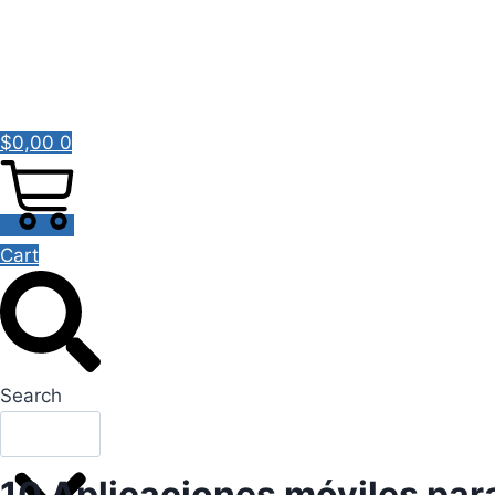
YouTube
$
0,00
0
Cart
Search
10 Aplicaciones móviles par