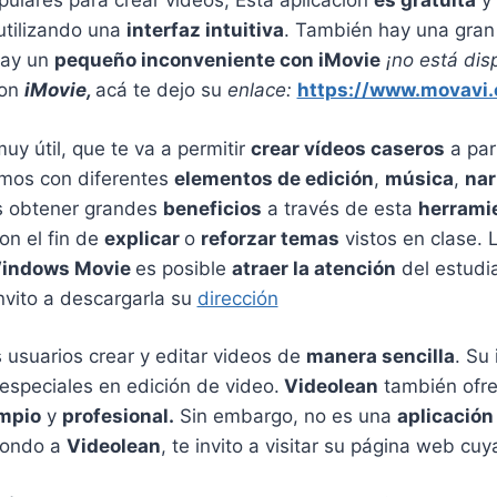
ulares para crear vídeos, Esta aplicación
es gratuita
y 
utilizando una
interfaz intuitiva
. También hay una gran
hay un
pequeño inconveniente con iMovie
¡no está di
con
iMovie,
acá te dejo su
enlace:
https://www.movavi
uy útil, que te va a permitir
crear vídeos caseros
a par
mos con diferentes
elementos de edición
,
música
,
nar
 obtener grandes
beneficios
a través de esta
herrami
on el fin de
explicar
o
reforzar temas
vistos en clase. 
indows Movie
es posible
atraer la atención
del estudi
nvito a descargarla su
dirección
 usuarios crear y editar videos de
manera sencilla
. Su
especiales en edición de video.
Videolean
también ofre
impio
y
profesional.
Sin embargo, no es una
aplicación 
fondo a
Videolean
, te invito a visitar su página web cuy