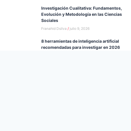
Investigación Cualitativa: Fundamentos,
Evolución y Metodología en las Ciencias
Sociales
Franahid Dsilva
julio 9, 2026
8 herramientas de inteligencia artificial
recomendadas para investigar en 2026
Franahid Dsilva
julio 8, 2026
Investigación cualitativa: cómo funciona
realmente el proceso
Franahid Dsilva
julio 8, 2026
Cómo distingo si hay o no intervención
humana: es la tarea más complicada que
nos deja la IA
Andrea Dsilva
junio 10, 2026