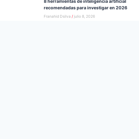
8 herramientas de inteligencia artificial
recomendadas para investigar en 2026
Franahid Dsilva
julio 8, 2026
Investigación cualitativa: cómo funciona
realmente el proceso
Franahid Dsilva
julio 8, 2026
Cómo distingo si hay o no intervención
humana: es la tarea más complicada que
nos deja la IA
Andrea Dsilva
junio 10, 2026