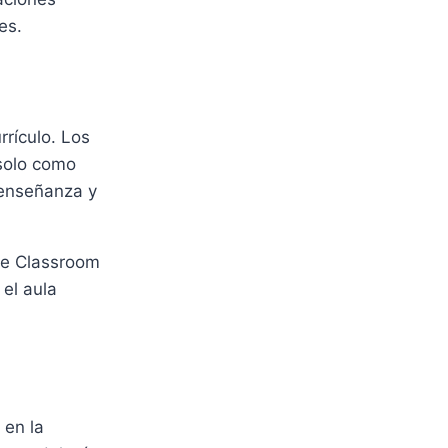
es.
rrículo. Los
 solo como
 enseñanza y
le Classroom
 el aula
 en la