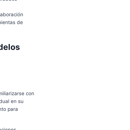
laboración
mientas de
delos
iliarizarse con
dual en su
nto para
aciones