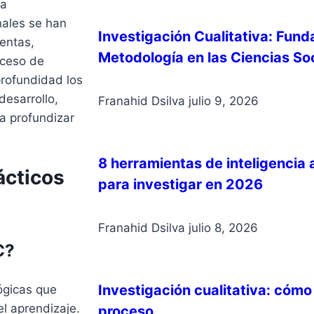
la
nales se han
Investigación Cualitativa: Fun
entas,
Metodología en las Ciencias So
oceso de
profundidad los
desarrollo,
Franahid Dsilva
julio 9, 2026
a profundizar
8 herramientas de inteligencia 
ácticos
para investigar en 2026
Franahid Dsilva
julio 8, 2026
C?
Investigación cualitativa: cómo
ógicas que
el aprendizaje.
proceso