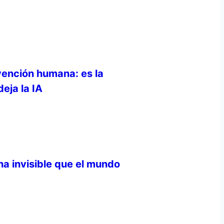
vención humana: es la
eja la IA
ha invisible que el mundo