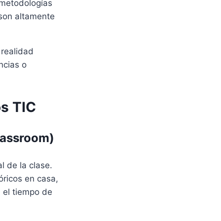
 metodologías
 son altamente
 realidad
ncias o
s TIC
lassroom)
l de la clase.
óricos en casa,
n el tiempo de