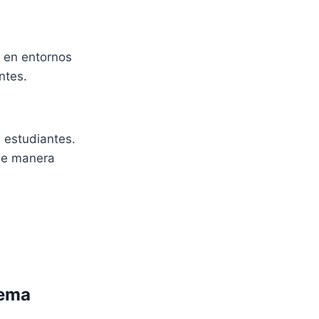
o en entornos
ntes.
 estudiantes.
 de manera
tema