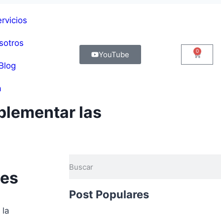
rvicios
sotros
0
YouTube
Blog
a
plementar las
ses
Post Populares
 la