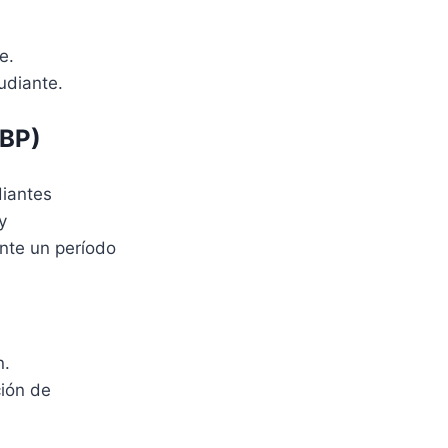
e.
udiante.
ABP)
diantes
y
nte un período
n.
ción de