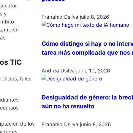
jecutar
s y
Franahid Dsilva
julio 8, 2026
ámbito
 también
más
Cómo distingo si hay o no inter
tarea más complicada que nos d
cos TIC
Andrea Dsilva
junio 10, 2026
eficios, tales
Desigualdad de género: la brec
udiantes
aún no ha resuelto
recursos
daptación de los
Franahid Dsilva
junio 8, 2026
sidades