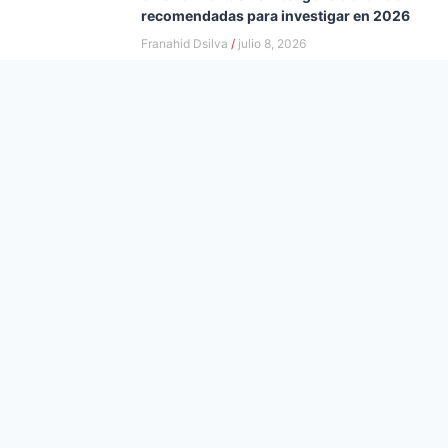
recomendadas para investigar en 2026
Franahid Dsilva
julio 8, 2026
Investigación cualitativa: cómo funciona
realmente el proceso
Franahid Dsilva
julio 8, 2026
Cómo distingo si hay o no intervención
humana: es la tarea más complicada que
nos deja la IA
Andrea Dsilva
junio 10, 2026
Desigualdad de género: la brecha invisible