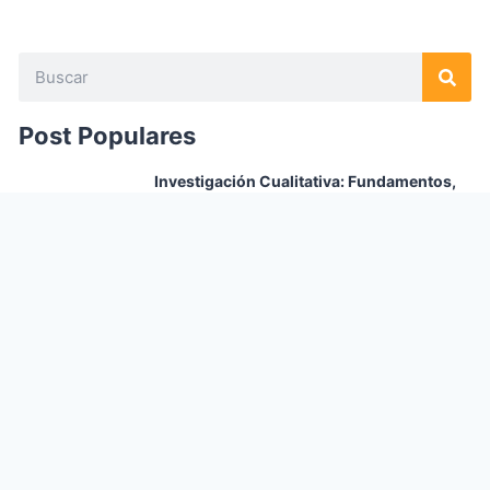
Post Populares
Investigación Cualitativa: Fundamentos,
Evolución y Metodología en las Ciencias
Sociales
Franahid Dsilva
julio 9, 2026
8 herramientas de inteligencia artificial
recomendadas para investigar en 2026
Franahid Dsilva
julio 8, 2026
Investigación cualitativa: cómo funciona
realmente el proceso
Franahid Dsilva
julio 8, 2026