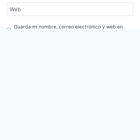
Web
Guarda mi nombre, correo electrónico y web en
este navegador para la próxima vez que comente.
Este sitio usa Akismet para reducir el spam.
Aprende cómo se procesan los datos de tus
comentarios.
Post Populares