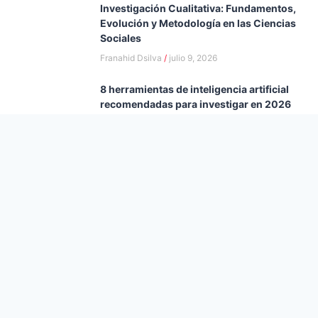
Investigación Cualitativa: Fundamentos,
Evolución y Metodología en las Ciencias
Sociales
Franahid Dsilva
julio 9, 2026
8 herramientas de inteligencia artificial
recomendadas para investigar en 2026
Franahid Dsilva
julio 8, 2026
Investigación cualitativa: cómo funciona
realmente el proceso
Franahid Dsilva
julio 8, 2026
Cómo distingo si hay o no intervención
humana: es la tarea más complicada que
nos deja la IA
Andrea Dsilva
junio 10, 2026