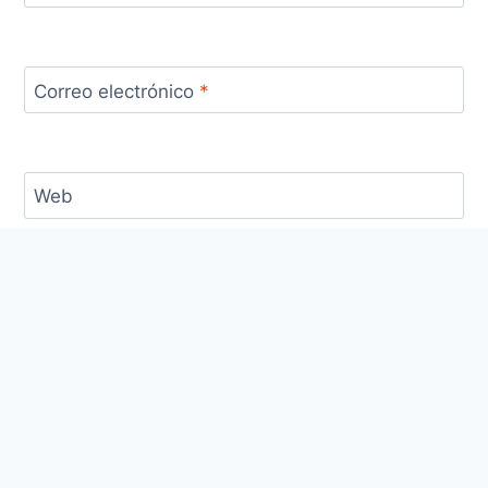
Correo electrónico
*
Web
Guarda mi nombre, correo electrónico y web en
este navegador para la próxima vez que comente.
Este sitio usa Akismet para reducir el spam.
Aprende cómo se procesan los datos de tus
comentarios.