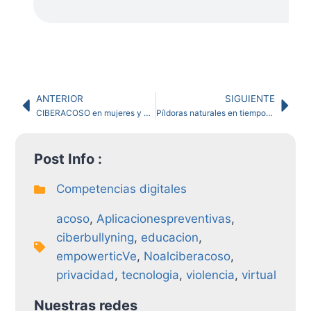
ANTERIOR
SIGUIENTE
CIBERACOSO en mujeres y niñas👭​: el desafío para desenmascararlo👁️‍🗨️
Píldoras naturales en tiempos Post COVID-19
Post Info :
Competencias digitales
acoso
,
Aplicacionespreventivas
,
ciberbullyning
,
educacion
,
empowerticVe
,
Noalciberacoso
,
privacidad
,
tecnologia
,
violencia
,
virtual
Nuestras redes