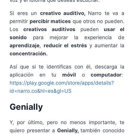
voz y el idioma que deseas escuchar.
Si eres un
creativo auditivo,
Narro te va a
permitir
percibir matices
que otros no pueden.
Los
creativos auditivos
pueden
usar el
sonido
para mejorar la experiencia de
aprendizaje
,
reducir el estrés
y aumentar la
concentración.
Así que si te identificas con él, descarga la
aplicación en tu
móvil
o
computador
:
https://play.google.com/store/apps/details?
id=narro.co&hl=es&gl=US
Genially
Y, por último, pero no menos importante, te
quiero presentar a
Genially,
también conocido