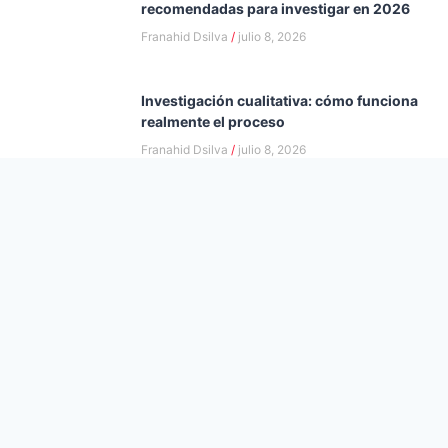
recomendadas para investigar en 2026
Franahid Dsilva
julio 8, 2026
Investigación cualitativa: cómo funciona
realmente el proceso
Franahid Dsilva
julio 8, 2026
Cómo distingo si hay o no intervención
humana: es la tarea más complicada que
nos deja la IA
Andrea Dsilva
junio 10, 2026
Desigualdad de género: la brecha invisible