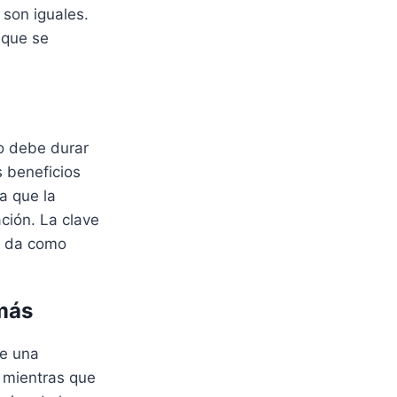
 son iguales.
 que se
o debe durar
 beneficios
a que la
ación. La clave
o da como
emás
de una
 mientras que