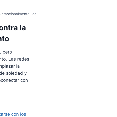
o emocionalmente, los
ontra la
nto
, pero
nto. Las redes
mplazar la
 de soledad y
reconectar con
arse con los