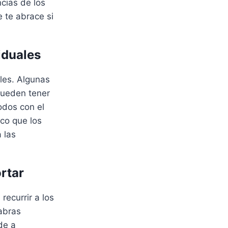
cias de los
 te abrace si
viduales
ales. Algunas
pueden tener
odos con el
ico que los
 las
rtar
recurrir a los
abras
de a