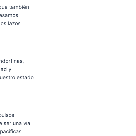
 que también
presamos
los lazos
ndorfinas,
dad y
nuestro estado
pulsos
e ser una vía
pacíficas.