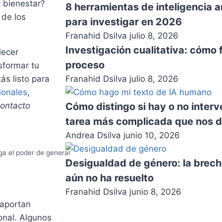
y bienestar?
8 herramientas de inteligencia a
 de los
para investigar en 2026
Franahid Dsilva
julio 8, 2026
Investigación cualitativa: cómo 
lecer
proceso
sformar tu
Franahid Dsilva
julio 8, 2026
ás listo para
ionales
,
Cómo distingo si hay o no inter
contacto
tarea más complicada que nos de
Andrea Dsilva
junio 10, 2026
ga el poder de generar
Desigualdad de género: la brech
aún no ha resuelto
Franahid Dsilva
junio 8, 2026
 aportan
onal. Algunos