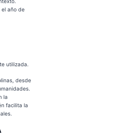
ntexto.
 el año de
e utilizada.
linas, desde
 humanidades.
n la
 facilita la
ales.
A