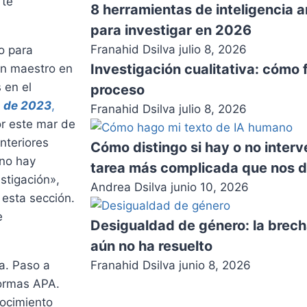
 te
8 herramientas de inteligencia a
para investigar en 2026
Franahid Dsilva
julio 8, 2026
o para
Investigación cualitativa: cómo 
un maestro en
 en el
proceso
n de 2023
,
Franahid Dsilva
julio 8, 2026
or este mar de
nteriores
Cómo distingo si hay o no inter
 no hay
tarea más complicada que nos de
stigación»,
Andrea Dsilva
junio 10, 2026
 esta sección.
e
Desigualdad de género: la brech
aún no ha resuelto
Franahid Dsilva
junio 8, 2026
a. Paso a
Normas APA.
ocimiento