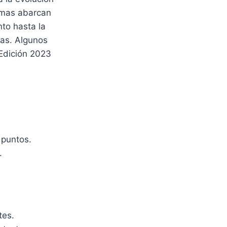
rmas abarcan
to hasta la
ias. Algunos
Edición 2023
 puntos.
.
tes.