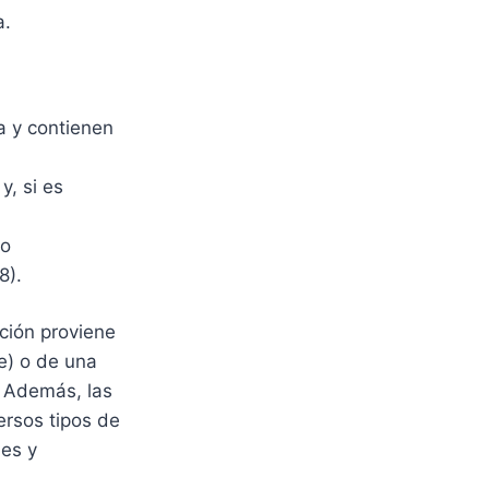
a.
da y contienen
y, si es
do
8).
ación proviene
me) o de una
. Además, las
ersos tipos de
es y