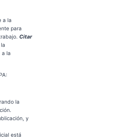
 a la
ente para
 trabajo.
Citar
la
 a la
PA:
rando la
ción.
blicación, y
cial está