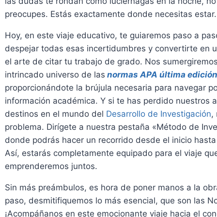
las dudas te rondan como luciérnagas en la noche, no
preocupes. Estás exactamente donde necesitas estar.
Hoy, en este viaje educativo, te guiaremos paso a pas
despejar todas esas incertidumbres y convertirte en 
el arte de citar tu trabajo de grado. Nos sumergiremos
intrincado universo de las
normas APA última edició
proporcionándote la brújula necesaria para navegar p
información académica. Y si te has perdido nuestros a
destinos en el mundo del
Desarrollo de Investigación
,
problema. Dirígete a nuestra pestaña «Método de Inve
donde podrás hacer un recorrido desde el inicio hasta
Así, estarás completamente equipado para el viaje qu
emprenderemos juntos.
Sin más preámbulos, es hora de poner manos a la obr
paso, desmitifiquemos lo más esencial, que son las 
¡Acompáñanos en este emocionante viaje hacia el con