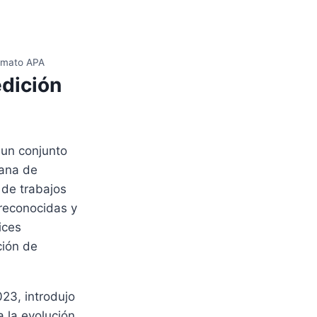
ormato APA
dición
 un conjunto
cana de
 de trabajos
reconocidas y
ices
ción de
23, introdujo
a la evolución