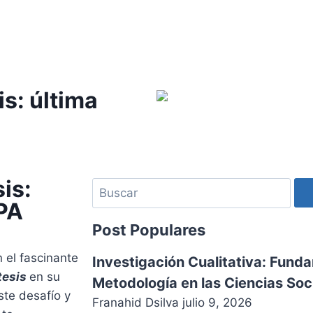
is: última
sis:
APA
Post Populares
 el fascinante
Investigación Cualitativa: Fund
 tesis
en su
Metodología en las Ciencias Soc
ste desafío y
Franahid Dsilva
julio 9, 2026