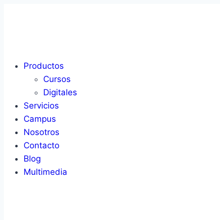
Saltar
al
contenido
Productos
Cursos
Digitales
Servicios
Campus
Nosotros
Contacto
Blog
Multimedia