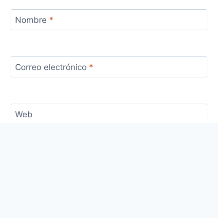
Nombre
*
Correo electrónico
*
Web
Guarda mi nombre, correo electrónico y web en
este navegador para la próxima vez que comente.
Este sitio usa Akismet para reducir el spam.