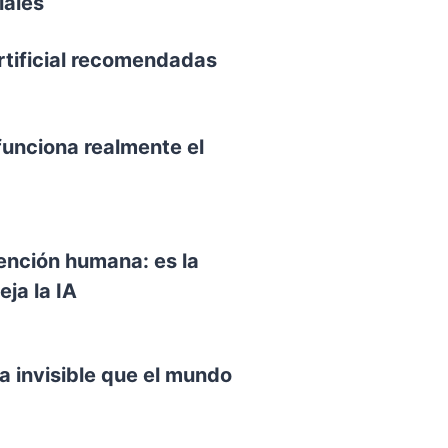
iales
rtificial recomendadas
funciona realmente el
vención humana: es la
ja la IA
a invisible que el mundo