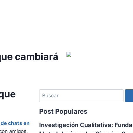
que cambiará
 que
Post Populares
 de chats en
Investigación Cualitativa: Fund
 con amigos,