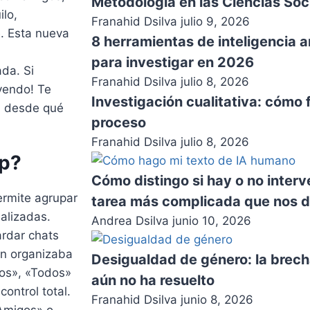
Metodología en las Ciencias Soc
ilo,
Franahid Dsilva
julio 9, 2026
p
. Esta nueva
8 herramientas de inteligencia a
para investigar en 2026
da. Si
Franahid Dsilva
julio 8, 2026
yendo! Te
Investigación cualitativa: cómo 
s, desde qué
proceso
Franahid Dsilva
julio 8, 2026
pp?
Cómo distingo si hay o no inter
ermite agrupar
tarea más complicada que nos de
alizadas.
Andrea Dsilva
junio 10, 2026
rdar chats
ón organizaba
Desigualdad de género: la brech
os», «Todos»
aún no ha resuelto
control total.
Franahid Dsilva
junio 8, 2026