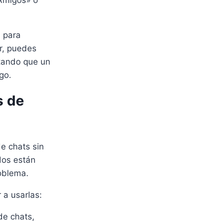
«Amigos» o
n para
r, puedes
itando que un
go.
s de
e chats sin
dos están
oblema.
 a usarlas:
de chats,