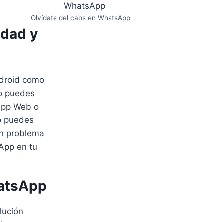
Olvídate del caos en WhatsApp
idad y
ndroid como
no puedes
sApp Web o
lo puedes
un problema
sApp en tu
hatsApp
lución