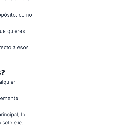
opósito, como
ue quieres
recto a esos
s?
alquier
lemente
incipal, lo
solo clic.