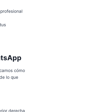
profesional
tus
atsApp
licamos cómo
 de lo que
.
rior derecha