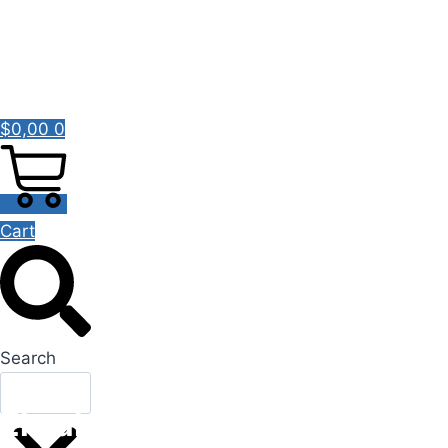
YouTube
$
0,00
0
Cart
Search
El valor de la comunicación