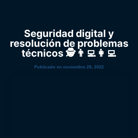
0
YouTube
Seguridad digital y
resolución de problemas
técnicos 🕵️ 👨‍💻 👩‍💻
Publicado en
noviembre 29, 2022