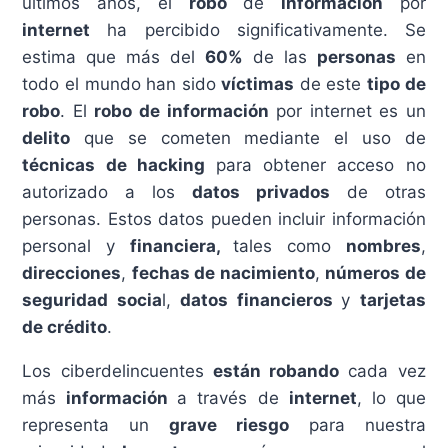
últimos años, el
robo
de
información
por
internet
ha percibido significativamente. Se
estima que más del
60%
de las
personas
en
todo el mundo han sido
víctimas
de este
tipo de
robo
. El
robo de información
por internet es un
delito
que se cometen mediante el uso de
técnicas de hacking
para obtener acceso no
autorizado a los
datos privados
de otras
personas. Estos datos pueden incluir información
personal y
financiera,
tales como
nombres
,
direcciones
,
fechas de nacimiento
,
números de
seguridad socia
l,
datos financieros
y
tarjetas
de crédito
.
Los ciberdelincuentes
están robando
cada vez
más
información
a través de
internet
, lo que
representa un
grave riesgo
para nuestra