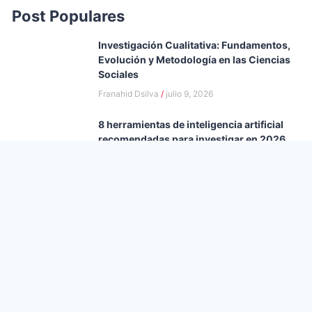
Post Populares
Investigación Cualitativa: Fundamentos,
Evolución y Metodología en las Ciencias
Sociales
Franahid Dsilva
julio 9, 2026
8 herramientas de inteligencia artificial
recomendadas para investigar en 2026
Franahid Dsilva
julio 8, 2026
Investigación cualitativa: cómo funciona
realmente el proceso
Franahid Dsilva
julio 8, 2026
Cómo distingo si hay o no intervención
humana: es la tarea más complicada que
nos deja la IA